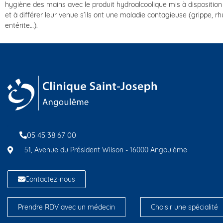
hygiène des mains avec le produit hydroalcoolique mis à disposition 
et à différer leur venue s’ils ont une maladie contagieuse (grippe, r
entérite…).
05 45 38 67 00
51, Avenue du Président Wilson - 16000 Angoulème
Contactez-nous
Prendre RDV avec un médecin
Choisir une spécialité