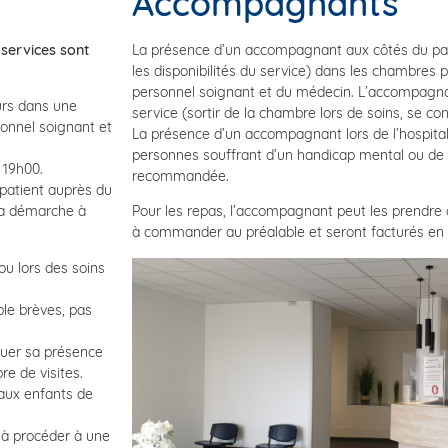
Accompagnants
 services sont
La présence d’un accompagnant aux côtés du patie
les disponibilités du service) dans les chambres 
personnel soignant et du médecin. L’accompagnan
urs dans une
service (sortir de la chambre lors de soins, se c
sonnel soignant et
La présence d’un accompagnant lors de l’hospital
personnes souffrant d’un handicap mental ou de t
 19h00.
recommandée.
 patient auprès du
 la démarche à
Pour les repas, l’accompagnant peut les prendre
à commander au préalable et seront facturés en s
ou lors des soins
ble brèves, pas
guer sa présence
re de visites.
 aux enfants de
s à procéder à une