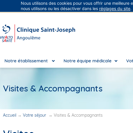
Nous utilisons des cookies pour vous offrir une meilleure 
Groupe Vivalto Santé
Entre nous, la vie
nous utilisons ou les désactiver dans les
réglages du site
.
Notre établissement
Notre équipe médicale
Vot
Visites & Accompagnants
Accueil
→
Votre séjour
→
Visites & Accompagnants