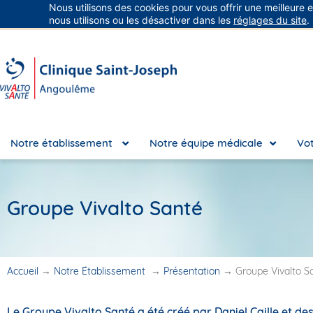
Nous utilisons des cookies pour vous offrir une meilleure 
Groupe Vivalto Santé
Entre nous, la vie
nous utilisons ou les désactiver dans les
réglages du site
.
Notre établissement
Notre équipe médicale
Vot
Groupe Vivalto Santé
Accueil
→
Notre Établissement
→
Présentation
→
Groupe Vivalto S
Le
Groupe Vivalto Santé
a été créé par Daniel Caille et de