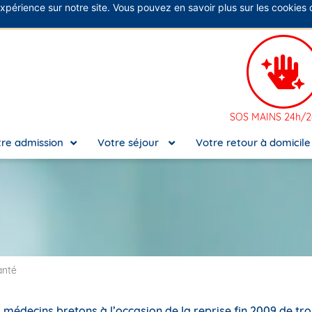
expérience sur notre site. Vous pouvez en savoir plus sur les cookies
No
SOS MAINS 24h/24
re admission
Votre séjour
Votre retour à domicil
anté
s médecins bretons à l’occasion de la reprise fin 2009 de tro