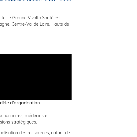
te, le Groupe Vivalto Santé est
agne, Centre-Val de Loire, Hauts de
odèle d’organisation
actionnaires, médecins et
isions stratégiques.
tualisation des ressources, autant de