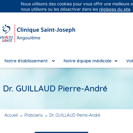
Nous utilisons des cookies pour vous offrir une meilleure 
Groupe Vivalto Santé
Entre nous, la vie
nous utilisons ou les désactiver dans les
réglages du site
.
Notre établissement
Notre équipe médicale
Vot
Dr. GUILLAUD Pierre-André
Accueil
→
Praticiens
→
Dr. GUILLAUD Pierre-André