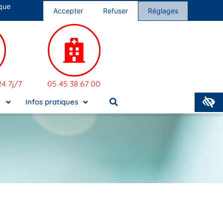
 que
s cliniques
Nous rejoindre
Accepter
Refuser
Réglages
4 7j/7
05 45 38 67 00
O
e
Infos pratiques