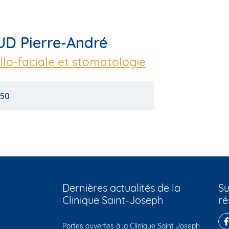
UD Pierre-André
llo-faciale et stomatologie
 50
Dernières actualités de la
Su
Clinique Saint-Joseph
ré
Portes ouvertes à la Clinique Saint Joseph